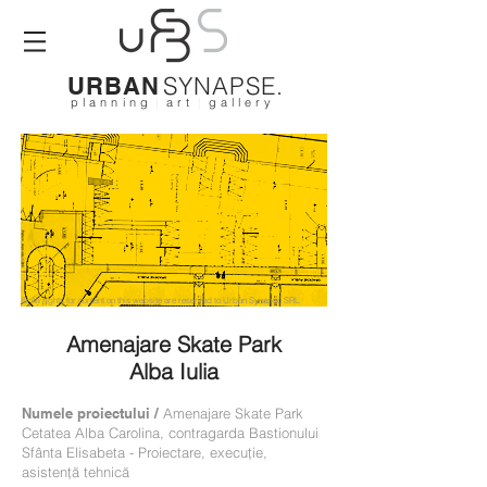
SYNAPSE.
URBAN
p l a n n i n g
|
a r t
|
g a l l e r y
© All rights for content on this website are reserved to Urban Synapse SRL
Amenajare Skate Park
Alba Iulia
Numele proiectului /
Amenajare Skate Park
Cetatea Alba Carolina, contragarda Bastionului
Sfânta Elisabeta - Proiectare, execuție,
asistență tehnică