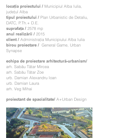
locația proiectului /
Municipiul Alba Iulia,
județul Alba
tipul proiectului /
Plan Urbanistic de Detaliu,
DATC, P.Th.+ D.E.
suprafața /
2578 mp
anul realizării /
2015
client /
Administrația Municipiului Alba Iulia
birou proiectare /
General Game, Urban
Synapse
echipa de proiectare arhitectură-urbanism/
arh. Sabău Tătar Mircea
arh. Sabău Tătar Zoe
urb. Damian Alexandru Ioan
urb. Damian Laura
arh. Veg Mihai
proiectant de spacialitate/
A+Urban Design