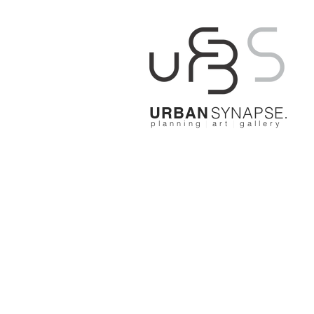
SYNAPSE.
URBAN
p l a n n i n g
|
a r t
|
g a l l e r y