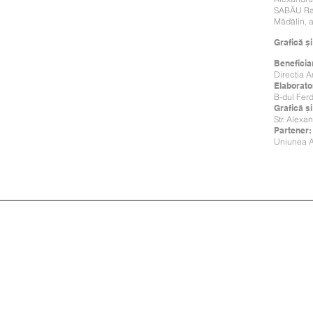
SABĂU Rad
Mădălin, 
Grafică ș
Beneficia
Direcția A
Elaborato
B-dul Ferdi
Grafică ș
Str. Alexa
Partener
Uniunea Ar