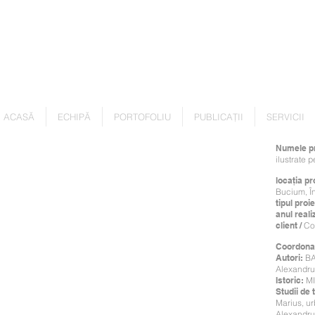
ACASĂ
ECHIPĂ
PORTOFOLIU
PUBLICAȚII
SERVICII
Numele pr
ilustrate 
locația pr
Bucium, Î
tipul proie
anul realiz
client /
Con
Coordonat
Autori:
BA
Alexandru
Istoric:
MI
Studii de t
Marius,
ur
Alexandru,