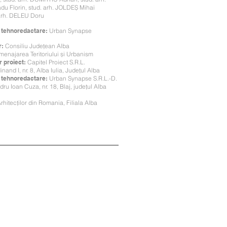
u Florin, stud. arh. JOLDEȘ Mihai
arh. DELEU Doru
i tehnoredactare:
Urban Synapse
r:
Consiliu Judeţean Alba
menajarea Teritoriului și Urbanism
r proiect:
Capitel Proiect S.R.L.
nand I, nr. 8, Alba Iulia, Judeţul Alba
i tehnoredactare:
Urban Synapse S.R.L.-D.
ndru Ioan Cuza, nr. 18, Blaj, judeţul Alba
:
hitecţilor din Romania, Filiala Alba