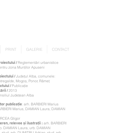
PRINT
GALERIE
CONTACT
oiectului /
Reglementări urbanistice
pentru zona Munților Apuseni
oiectului /
Județul Alba, comunele:
ntregalde, Mogoș, Ponor, Râmeț
ctului /
Publicație
ării /
2013
siliul Județean Alba
or publicație
: arh. BARBIERI Marius
RBIERI Marius, DAMIAN Laura, DAMIAN
RCEA Gligor
eren, relevee și ilustrații :
arh. BARBIERI
b. DAMIAN Laura, urb. DAMIAN
 stud. arh. DUMITRU Adrian, stud. arh.